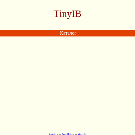
TinyIB
Каталог
-
futaba
+
futallaby
+
tinyib
-